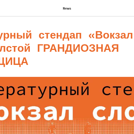
News
урный стендап «Вокзал
олстой ГРАНДИОЗНАЯ
ЩИЦА