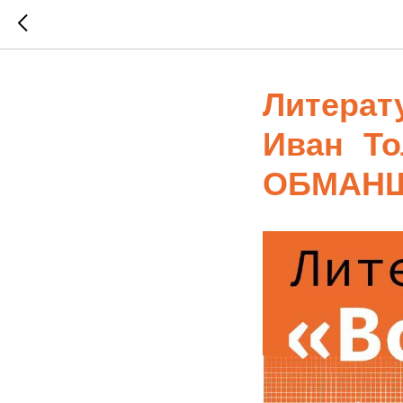
Литерат
Иван Т
ОБМАН