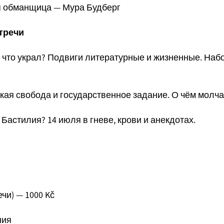
я обманщица — Мура Будберг
тречи
го что украл? Подвиги литературные и жизненные. Наб
кая свобода и государственное задание. О чём молч
 Бастилия? 14 июля в гневе, крови и анекдотах.
чи) — 1000 Kč
ния