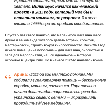
Я решила сделать то, чего мне лично тут не
хватало:
Вилки Букс начался как «мамский
проект» в 2015 году, который мог бы и
остаться мамским, но разросся
. Я в него
вложила 14000 евро от продажи своей машины
»
.
Спустя 5 лет стало понятно, что маленького магазина мало.
Арине и ее команде хотелось делать встречи, события,
мастер-классы, строить вокруг книг сообщество. Весь 2021 год
искали помещение побольше — для магазина, библиотеки и
зала для мероприятий, нашли идеальное — в старом
особняке в центре Риги. Но в начале 2022-го началась война.
“
Арина:
«2022-ой год мы плохо помним. Мы
собирали гуманитарную помощь — бесконечные
коробки, машины, логистика. Параллельно
начали делать адаптационные встречи для
украинских семей с детьми — их разрешили
проводить в Музее медицины.