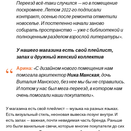
Переезд всё-таки случился — но в помещение
поскромнее. Летом 2022-го подписали
контракт, осенью после ремонта отметили
новоселье. И постепенно начали заново
собирать пространство — уже с библиотекой и
полноценным разделом взрослой литературы».
У нашего магазина есть свой плейлист,
запах и дружный женский коллектив
“
Арина:
«С дизайном нового помещения нам
помогала архитектор
Ника Манская
, дочь
Виталия Манского, без нее мы бы не справились.
И потом у нас был мега-переезд, в котором нам
очень помогали наши покупатели».
У магазина есть свой плейлист — музыка на разных языках.
Есть визуальный стиль, неоновая вывеска-лозунг внутри. И
есть запах — важная, почти невидимая часть бренда. Раньше
это были ванильные свечи, которые многие покупатели до сих