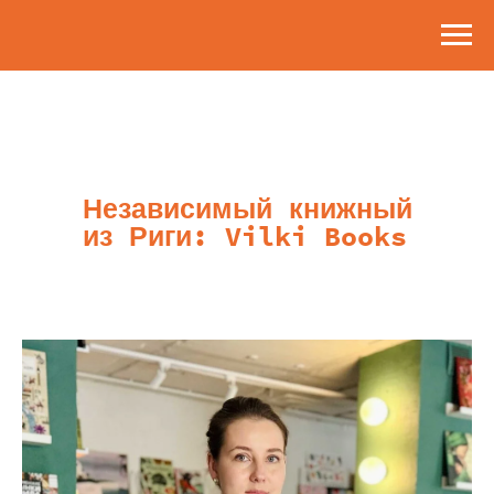
Независимый книжный
из Риги: Vilki Books