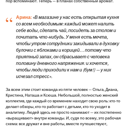
пор вспоминают. Теперь — в планах собственный аромат.
“
Арина:
«В магазине у нас есть открытая кухня
со всем необходимым: каждый может налить
себе воды, сделать чай, посидеть за столом и
почитать что-нибудь. У меня есть мечта,
чтобы утром сотрудники закидывали в духовку
булочки с яблоками и корицей… потому что
приятный запах, он сбрасывает с человека
половину дневного напряжения: и хочется,
чтобы люди приходили к нам и (бум!) — у них
исчезал стресс».
За всем этим стоит команда из пяти человек — Ольга, Диана,
Кристина, Наташа и Ксюша. Небольшой, полностью женский
коллектив, где каждый со временем находит свою роль: кто-то
делает обзоры, кто-то работает с детьми, кто-то уходит в
аналитику. Людей здесь не просто нанимают — их постепенно
«выращивают» внутри команды. И, судя по всему, это рабочая
схема: все дружат и вне работы, вместе путешествуют,