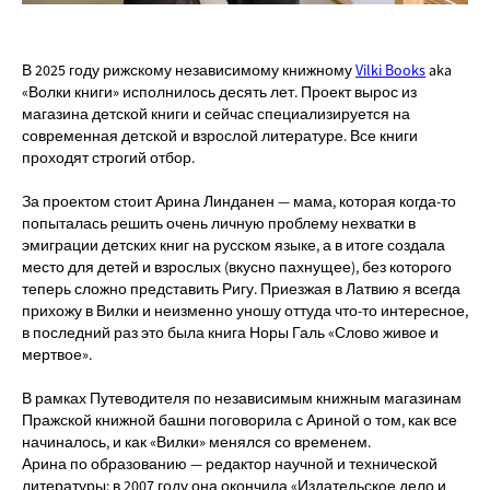
В 2025 году рижскому независимому книжному
Vilki Books
aka
«Волки книги» исполнилось десять лет. Проект вырос из
магазина детской книги и сейчас специализируется на
современная детской и взрослой литературе. Все книги
проходят строгий отбор.
За проектом стоит Арина Линданен — мама, которая когда-то
попыталась решить очень личную проблему нехватки в
эмиграции детских книг на русском языке, а в итоге создала
место для детей и взрослых (вкусно пахнущее), без которого
теперь сложно представить Ригу. Приезжая в Латвию я всегда
прихожу в Вилки и неизменно уношу оттуда что-то интересное,
в последний раз это была книга Норы Галь «Слово живое и
мертвое».
В рамках Путеводителя по независимым книжным магазинам
Пражской книжной башни поговорила с Ариной о том, как все
начиналось, и как «Вилки» менялся со временем.
Арина по образованию — редактор научной и технической
литературы: в 2007 году она окончила «Издательское дело и