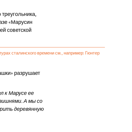
 треугольника,
казе «Марусин
ней советской
гурах сталинского времени см., например: Гюнтер
чашки» разрушает
л к Марусе ее
вишнями. А мы со
ерить деревянную