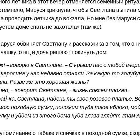
ного летчика в этот вечер отменяется семейный риту
стемнело, Маруся крикнула, чтобы Светлана выпила 
а проводить летчика до вокзала. Но мне без Маруси с
устом доме спать не захотела» (там же).
Маруся обвиняет Светлану и рассказчика в том, что он
ашку, отец и дочь решают покинуть дом:
ж! – говорю я Светлане. – С крыши нас с тобой вчера
 керосина у нас недавно отняли. За какую-то голуб
ли. Разве же это хорошая жизнь?
чно, – говорит Светлана, – жизнь совсем плохая.
вай-ка, Светлана, надень ты свое розовое платье. В
мою походную сумку, положим туда твое яблоко, мой
улку и уйдем из этого дома куда глаза глядят (там ж
упоминание о табаке и спичках в походной сумке, скор