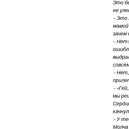
Это бы
не уле
– Это 
мамой 
зачем 
– Нет!
ошибла
выдрал
совсем
– Нет,
приле
– «Гей
мы реш
Сердит
качнул
– У те
Молча 