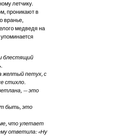
ному летчику.
м, проникают в
о вранье,
белого медведя на
к упоминается
 и блестящий
.
а желтый петух, с
се стихло.
ветлана, — это
ет быть, это
аме, что улетает
 ему ответила: «Ну