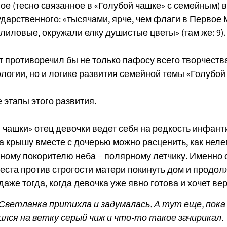
ое (тесно связанное в «Голубой чашке» с семейным) 
ударственного: «тысячами, ярче, чем флаги в Первое 
 лиловые, окружали елку душистые цветы» (там же: 9).
т противоречил бы не только пафосу всего творчества
логии, но и логике развития семейной темы «Голубой
этапы этого развития.
 чашки» отец девочки ведет себя на редкость инфанти
а крышу вместе с дочерью можно расценить, как нел
ному покорителю неба – полярному летчику. Именно 
теста против строгости матери покинуть дом и продол
аже тогда, когда девочка уже явно готова и хочет вер
Светланка притихла и задумалась. А тут еще, пока 
лся на ветку серый чиж и что-то такое зачирикал.