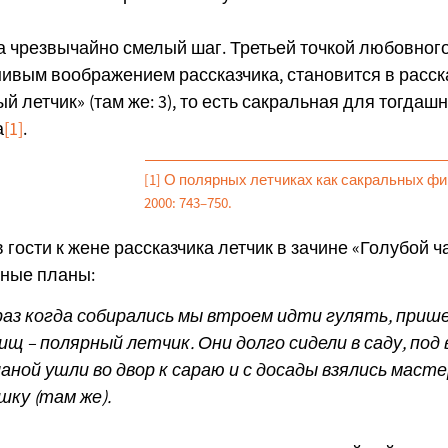
 чрезвычайно смелый шаг. Третьей точкой любовного
ивым воображением рассказчика, становится в расс
й летчик» (там же: 3), то есть сакральная для тогдаш
а
[1]
.
[1] О полярных летчиках как сакральных фи
2000: 743–750.
 гости к жене рассказчика летчик в зачине «Голубой 
ные планы:
раз когда собирались мы втроем идти гулять, прише
щ – полярный летчик. Они долго сидели в саду, под 
ной ушли во двор к сараю и с досады взялись маст
шку (там же).