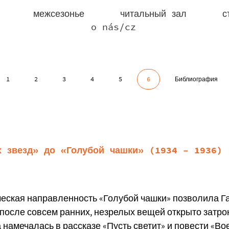
межсезонье
читальный зал
с
o nás/cz
1
2
3
4
5
6
Библиография
х звезд» до «Голубой чашки» (1934 – 1936)
еская направленность «Голубой чашки» позволила Га
после совсем ранних, незрелых вещей открыто затро
а намечалась в рассказе «Пусть светит» и повести «Во