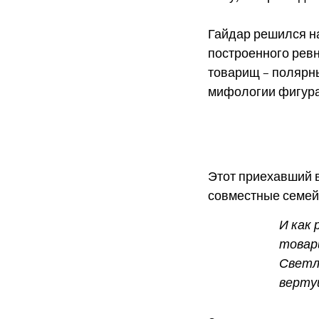
Гайдар решился на
построенного ревн
товарищ – полярны
мифологии фигур
Этот приехавший в
совместные семей
И как 
товари
Светла
верту