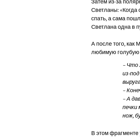
Затем из-за поляр
Светланы: «Когда 
спать, а сама пошл
Светлана одна в п
А после того, как 
любимую голубую ч
– Что 
из-под
выруга
– Коне
– А да
печки 
нож, б
В этом фрагменте 