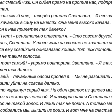
л смелый чиж. Он сидел прямо на против нас, подпр
тал.
знакомый чиж, – твердо решила Светлана. – Я его ви
качались в саду на качелях. Она меня высоко качала.
он к нам прилетел так далеко?
 Нет! – решительно ответил я. – Это совсем другой
сь, Светлана. У того чижа на хвосте не хватает п
а ему хозяйкина одноглазая кошка. Тот чиж потолщ
 не таким голосом.
 тот самый! – упрямо повторила Светлана. – Я знаю
тел так далеко.
, гей! – печальным басом пропел я. – Мы не разбивали
или уйти на совсем далеко.
о чирикнул серый чиж. Ни один цветок из целого ми
ся и не кивнул головой. И нахмурившаяся Светлана 
бя не такой голос. И люди так не поют. А только ме
собрались мы. Вышли из рощи. И вот мне на счастье