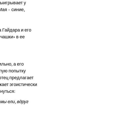
выигрывает у
Мая – синие,
 Гайдара и его
 чашки» в ее
льно, а его
епую попытку
отец предлагает
жает эгоистически
нуться:
мы ели, вдруг