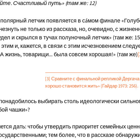
те. Счастливый путь» (там же: 12)
 полярный летчик появляется в сáмом финале «Голуб
езнуть не только из рассказа, но, очевидно, с жизнен
дел и скрылся в тучах полуночный летчик» (там же: 15
 этим и, кажется, в связи с этим исчезновением след
А жизнь, товарищи... была совсем хорошая!» (там же)
[
[3] Сравните с финальной репликой Дергача 
хорошо становится жить» (Гайдар 1973: 256).
 понадобилось выбирать столь идеологически сильно
бой чашки»?
чется дать: чтобы утвердить приоритет семейных цен
сударственными; тем более, что в рассказе обнаруж