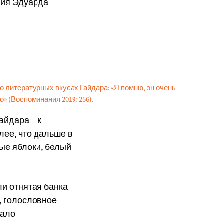
ния Эдуарда
 о литературных вкусах Гайдара: «Я помню, он очень
» (Воспоминания 2019: 256).
айдара – к
лее, что дальше в
ные яблоки, белый
и отнятая банка
я, голословное
тало