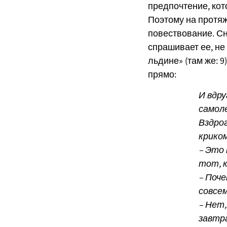
предпочтение, кот
Поэтому на протяж
повествование. Сн
спрашивает ее, не
льдине» (там же: 
прямо:
И вдру
самоле
Вздрог
криком
– Это 
тот, к
– Поче
совсем
– Нет,
завтра