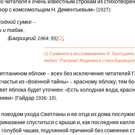
о читателя к очень известным строкам из стихотворе
вор с комсомольцем Н. Дементьевым» (1927):
ходной сумке –
 и табак.
рицкий 1964: 95)
[2]
,
[2] Сравните в воспоминаниях И. Халтурина
любил “Разгром” Фадеева и стихи Багрицкого
етланином яблоке – всех без исключения читателей Г
счастья из «Военной тайны» – красному яблоку; тем бо
вет яблока будет уточнен: «Есть холодная вода, крас
ики» (Гайдар 1936: 10).
поводом ухода Светланы и ее отца из дома послужил
приказание спуститься с крыши и, как последняя капл
 голубой чашки, подлинной причиной без сомнения с