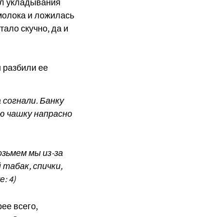
ал укладывания
молока и ложилась
тало скучно, да и
и разбили ее
 согнали. Банку
ую чашку напрасно
озьмем мы из-за
 табак, спички,
е: 4)
ее всего,