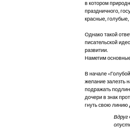
в котором природн
праздничного, гос
красные, голубые,
Однако такой отве
писательской идео
развитии.
Наметим основные 
В начале «Голубой
желание залезть н
подражать подлин
дочери в знак про
гнуть свою линию д
Вдруг 
опусти