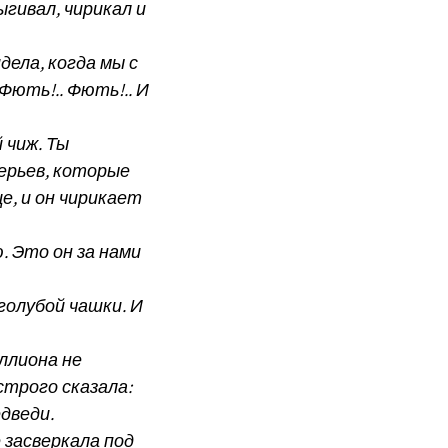
ыгивал, чирикал и
дела, когда мы с
 Фють!.. Фють!.. И
 чиж. Ты
ерьев, которые
е, и он чирикает
. Это он за нами
 голубой чашки. И
ллиона не
строго сказала:
дведи.
 засверкала под