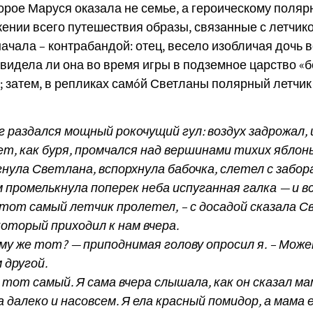
орое Маруся оказала не семье, а героическому поляр
ении всего путешествия образы, связанные с летчико
ачала – контрабандой: отец, весело изобличая дочь в
 видела ли она во время игры в подземное царство «
9); затем, в репликах самóй Светланы полярный летчи
г раздался мощный рокочущий гул: воздух задрожал,
т, как буря, промчался над вершинами тихих яблонь
нула Светлана, вспорхнула бабочка, слетел с забор
 промелькнула поперек неба испуганная галка — и в
тот самый летчик пролетел, – с досадой сказала С
оторый приходил к нам вчера.
му же тот? — приподнимая голову опросил я. – Мож
 другой.
 тот самый. Я сама вчера слышала, как он сказал м
 далеко и насовсем. Я ела красный помидор, а мама