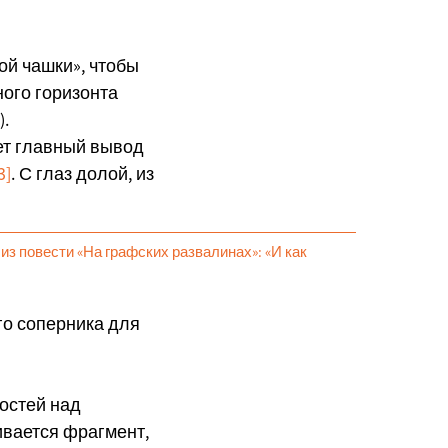
ой чашки», чтобы
ного горизонта
).
ует главный вывод
3]
. С глаз долой, из
из повести «На графских развалинах»: «И как
го соперника для
ностей над
ивается фрагмент,