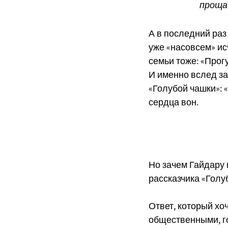
прощай
А в последний раз
уже «насовсем» исч
семьи тоже: «Прогу
И именно вслед за
«Голубой чашки»: «
сердца вон.
Но зачем Гайдару
рассказчика «Голу
Ответ, который хо
общественными, го