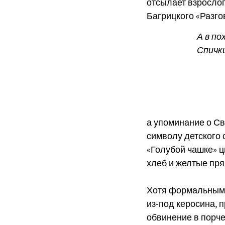
отсылает взрослог
Багрицкого «Разго
А в по
Спички
(Баг
а упоминание о Св
символу детского 
«Голубой чашке» ц
хлеб и желтые прян
Хотя формальным 
из-под керосина, 
обвинение в порче