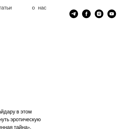
татьи
о нас
йдару в этом
нуть эротическую
енная тайна».